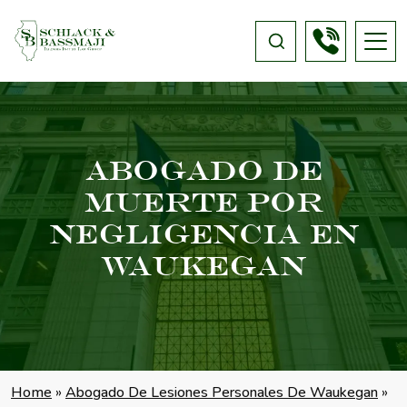
Abogado De
Muerte Por
Negligencia En
Waukegan
Home
»
Abogado De Lesiones Personales De Waukegan
»