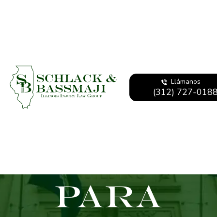
Estatut
Llámanos
(312) 727-018
De
Limitaci
Para