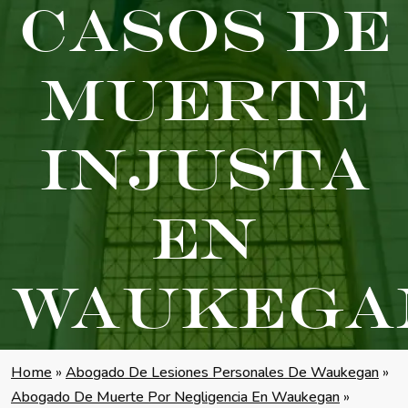
Casos De
Muerte
Injusta
En
Waukega
Home
»
Abogado De Lesiones Personales De Waukegan
»
Abogado De Muerte Por Negligencia En Waukegan
»