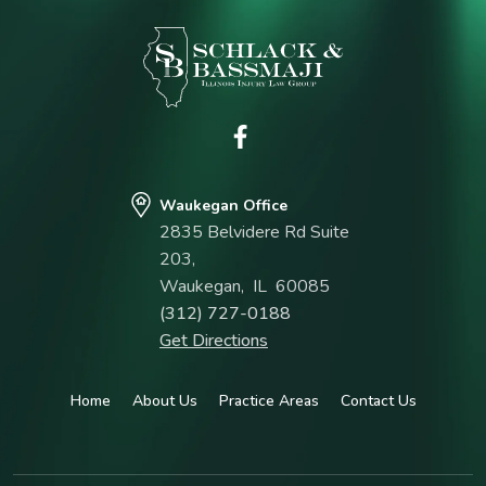
Waukegan Office
2835 Belvidere Rd Suite
203,
Waukegan
,
IL
60085
(312) 727-0188
Get Directions
Home
About Us
Practice Areas
Contact Us