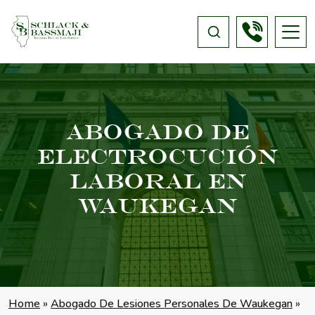
Abogado De
Electrocución
Laboral En
Waukegan
Home
»
Abogado De Lesiones Personales De Waukegan
»