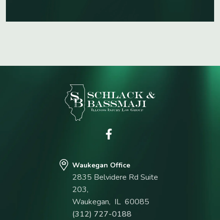
Waukegan Office
2835 Belvidere Rd Suite
203,
Waukegan
,
IL
60085
(312) 727-0188