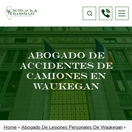
Abogado De
Accidentes De
Camiones En
Waukegan
Home
»
Abogado De Lesiones Personales De Waukegan
»