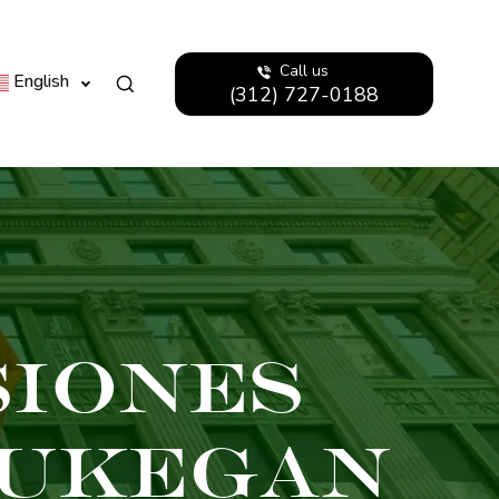
Call us
English
(312) 727-0188
siones
aukegan