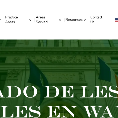
Practice
Areas
Contact
Resources
Areas
Served
Us
do De Le
iles En W