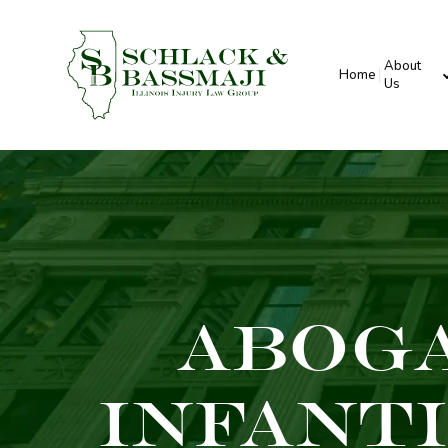
About
Home
Us
Aboga
Infant